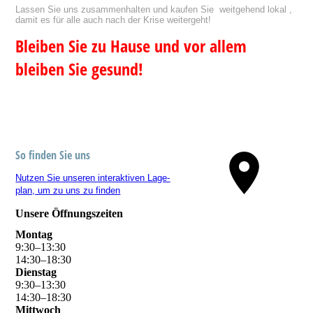
Lassen Sie uns zusammenhalten und kaufen Sie weitgehend lokal ,
damit es für alle auch nach der Krise weitergeht!
Bleiben Sie zu Hause und vor allem
bleiben Sie gesund!
So finden Sie uns
Nutzen Sie unseren interaktiven La­ge­
plan, um zu uns zu finden
Unsere Öffnungszeiten
Montag
9
:
30
–
13
:
30
14
:
30
–
18
:
30
Dienstag
9
:
30
–
13
:
30
14
:
30
–
18
:
30
Mittwoch